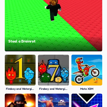
Steal a Brainrot
Fireboy and Watergirl 1: Forest Temple
Fireboy and Watergirl 7: and Friends
Moto X3M