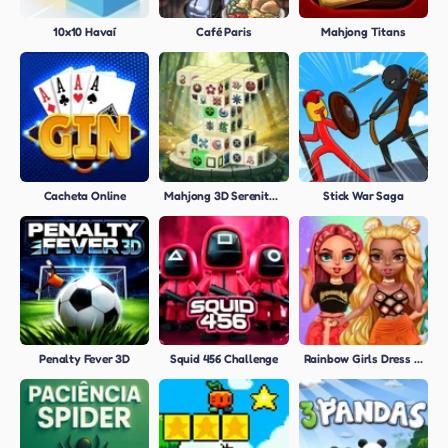
10x10 Havaí
Café Paris
Mahjong Titans
Cacheta Online
Mahjong 3D Serenity Forest
Stick War Saga
Penalty Fever 3D
Squid 456 Challenge
Rainbow Girls Dress Up Challenge