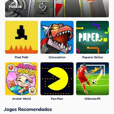
Hole.io
Pixel Path
Colossatron
Paper.io Online
Avatar World
Pac-Man
Ultimate PK
Jogos Recomendados