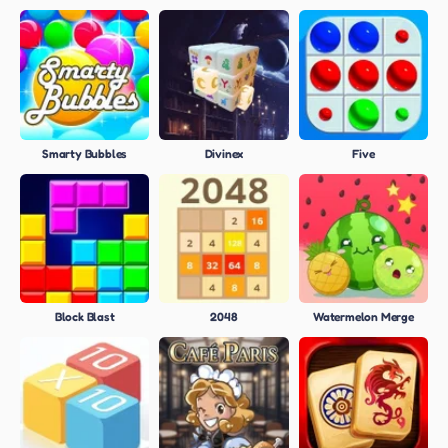
Smarty Bubbles
Divinex
Five
Block Blast
2048
Watermelon Merge