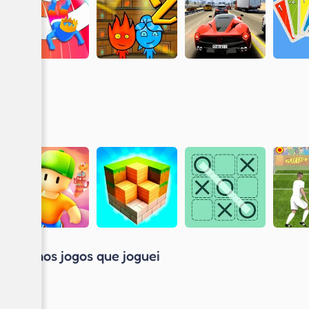
Últimos jogos que joguei