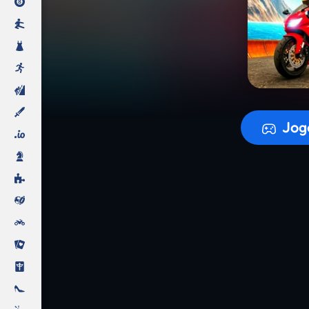
A prepara
CO
Jog