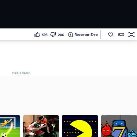
Reportar Erro
598
206