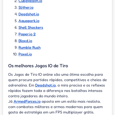
CubeRealm.io
Slither.io
Deadshot.io
Aquapark.io
Shell Shockers
Paper.io 2
Bloxd.io
Rumble Rush
Poxel.io
Os melhores Jogos IO de Tiro
Os Jogos de Tiro IO online são uma ótima escolha para
quem procura partidas rápidas, competitivas e cheias de
adrenalina. Em
Deadshot.io
, a mira precisa e os reflexos
rápidos fazem toda a diferença nas batalhas intensas
contra jogadores do mundo inteiro.
Já
ArmedForces.io
aposta em um estilo mais realista,
com combates militares e armas modernas para quem
gosta de estratégia em um FPS multiplayer grátis.