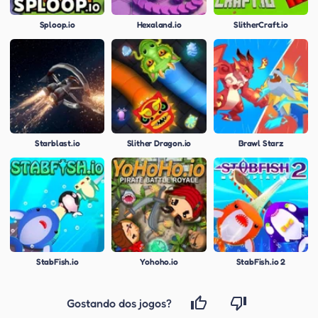
Sploop.io
Hexaland.io
SlitherCraft.io
Starblast.io
Slither Dragon.io
Brawl Starz
StabFish.io
Yohoho.io
StabFish.io 2
Gostando dos jogos?