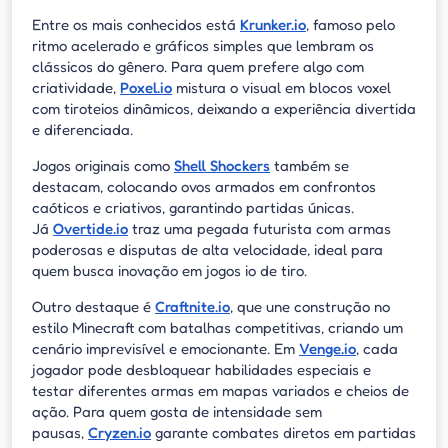
Entre os mais conhecidos está
Krunker.io
, famoso pelo
ritmo acelerado e gráficos simples que lembram os
clássicos do gênero. Para quem prefere algo com
criatividade,
Poxel.io
mistura o visual em blocos voxel
com tiroteios dinâmicos, deixando a experiência divertida
e diferenciada.
Jogos originais como
Shell Shockers
também se
destacam, colocando ovos armados em confrontos
caóticos e criativos, garantindo partidas únicas.
Já
Overtide.io
traz uma pegada futurista com armas
poderosas e disputas de alta velocidade, ideal para
quem busca inovação em jogos io de tiro.
Outro destaque é
Craftnite.io
, que une construção no
estilo Minecraft com batalhas competitivas, criando um
cenário imprevisível e emocionante. Em
Venge.io
, cada
jogador pode desbloquear habilidades especiais e
testar diferentes armas em mapas variados e cheios de
ação. Para quem gosta de intensidade sem
pausas,
Cryzen.io
garante combates diretos em partidas