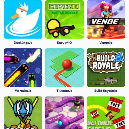
Ducklings.io
Survev.IO
Venge.io
Wormies.io
Tileman.io
Build Royale.io