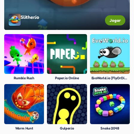
Slither.io
Jogar
Rumble Rush
Paper.io Online
EvoWorld.io (FlyOrDie.io)
Worm Hunt
Gulper.io
Snake 2048