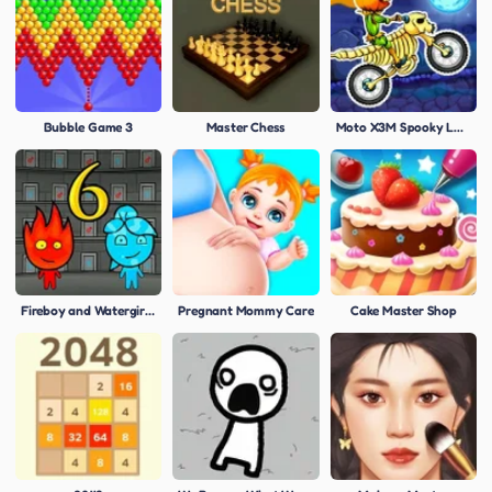
Bubble Game 3
Master Chess
Moto X3M Spooky Land
Fireboy and Watergirl 6: Fairy Tales
Pregnant Mommy Care
Cake Master Shop