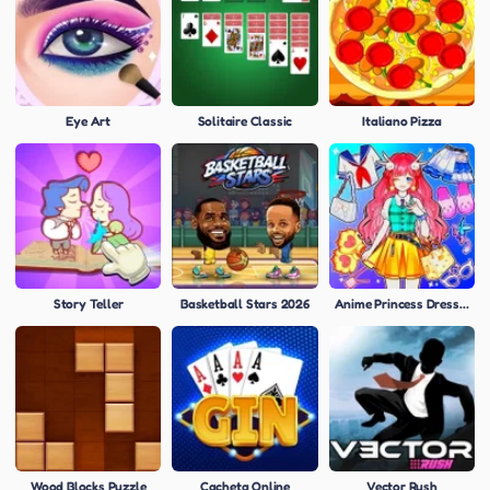
Eye Art
Solitaire Classic
Italiano Pizza
Story Teller
Basketball Stars 2026
Anime Princess Dress Up
Wood Blocks Puzzle
Cacheta Online
Vector Rush