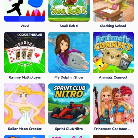
Vex 3
Snail Bob 2
Slacking School
Rummy Multiplayer
My Dolphin Show
Animals Connect
Sailor Moon Creator
Sprint Club Nitro
Princesses Costume Party