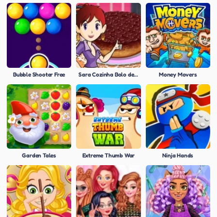
Bubble Shooter Free
Sara Cozinha Bolo de Cereja
Money Movers
Garden Tales
Extreme Thumb War
Ninja Hands