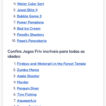
Water Color Sort
Jewel Blitz 4
Bubble Game 3
Power Pamplona
Bad Ice Cream
Penalty Shooters
Papa's Pancakeria
Confira Jogos Friv incríveis para todas as
idades:
Fireboy and Watergirl in the Forest Temple
Zumba Mania
Apple Shooter
Murder
Penguin Diner
Tiny Fishing
Aquapark.io