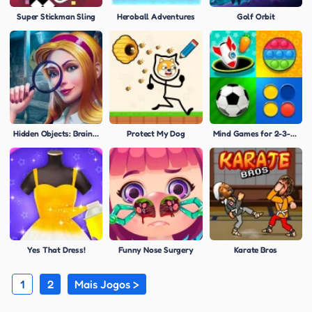
Super Stickman Sling
Heroball Adventures
Golf Orbit
Hidden Objects: Brain Teaser
Protect My Dog
Mind Games for 2-3-4 Players
Yes That Dress!
Funny Nose Surgery
Karate Bros
1
2
Mais Jogos >