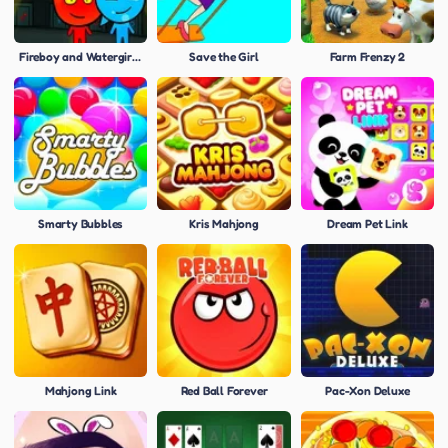
Fireboy and Watergirl 5: Elements
Save the Girl
Farm Frenzy 2
Smarty Bubbles
Kris Mahjong
Dream Pet Link
Mahjong Link
Red Ball Forever
Pac-Xon Deluxe