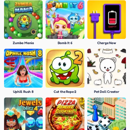
Zumba Mania
Bomb It 6
Charge Now
Uphill Rush 8
Cut the Rope 2
Pet Doll Creator