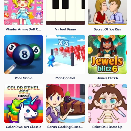
Vlinder Anime Doll Creator
Virtual Piano
Secret Office Kiss
Pool Mania
Mob Control
Jewels Blitz 6
Color Pixel Art Classic
Sara's Cooking Class: Blackberry Cheesecake
Paint Doll Dress Up