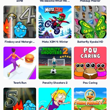
2048
We Become What We Behold
Makeup Master
Fireboy and Watergirl 4: Crystal Temple
Moto X3M 4: Winter
Butterfly Kyodai HD
Twerk Run
Penalty Shooters 2
Pou Caring