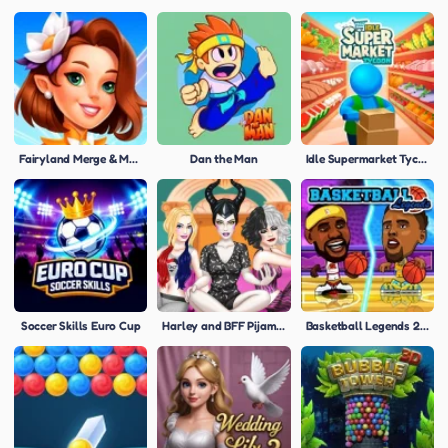
Fairyland Merge & Magic
Dan the Man
Idle Supermarket Tycoon
Soccer Skills Euro Cup
Harley and BFF Pijama Party
Basketball Legends 2020