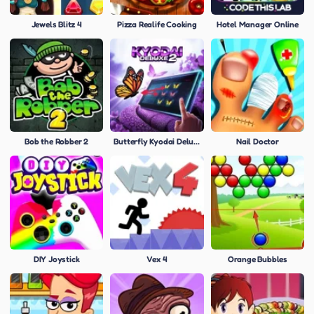
Jewels Blitz 4
Pizza Realife Cooking
Hotel Manager Online
Bob the Robber 2
Butterfly Kyodai Deluxe
Nail Doctor
DIY Joystick
Vex 4
Orange Bubbles