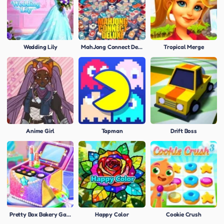
Wedding Lily
MahJong Connect Deluxe
Tropical Merge
Anime Girl
Tapman
Drift Boss
Pretty Box Bakery Game
Happy Color
Cookie Crush