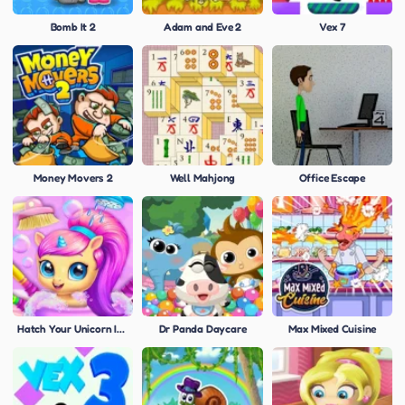
Bomb It 2
Adam and Eve 2
Vex 7
Money Movers 2
Well Mahjong
Office Escape
Hatch Your Unicorn Idol
Dr Panda Daycare
Max Mixed Cuisine