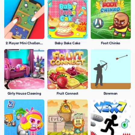
2 Player Mini Challenge
Baby Bake Cake
Foot Chinko
Girly House Cleaning
Fruit Connect
Bowman