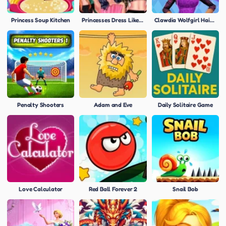
Princess Soup Kitchen
Princesses Dress Like A Celebrity
Clawdia Wolfgirl Hairstyle Challenge
Penalty Shooters
Adam and Eve
Daily Solitaire Game
Love Calculator
Red Ball Forever 2
Snail Bob