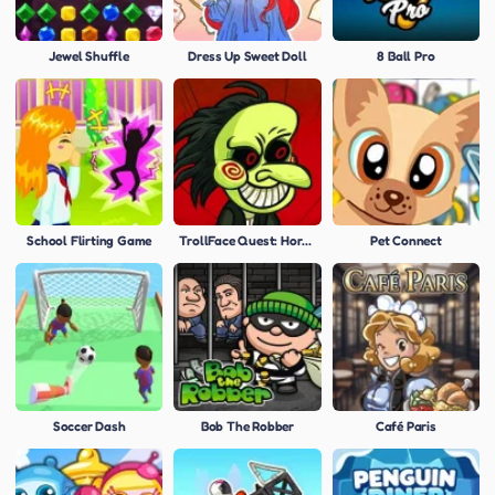
Jewel Shuffle
Dress Up Sweet Doll
8 Ball Pro
School Flirting Game
TrollFace Quest: Horror 1
Pet Connect
Soccer Dash
Bob The Robber
Café Paris