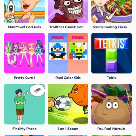
Max Mixed Cocktails
Trollface Quest: Horror 2
Sara's Cooking Class: Ratatouille
Pretty Cure 1
Pixel Color Kids
Tetris
Find My Phone
1 on 1 Soccer
Pou Real Haircuts