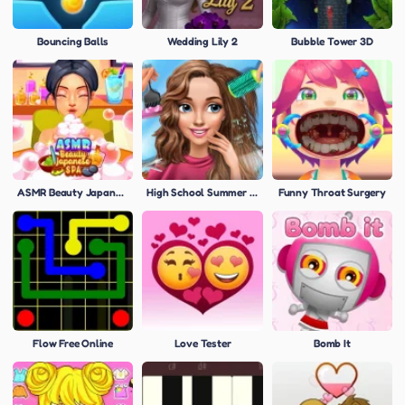
Bouncing Balls
Wedding Lily 2
Bubble Tower 3D
ASMR Beauty Japanese Spa
High School Summer Crush Date
Funny Throat Surgery
Flow Free Online
Love Tester
Bomb It