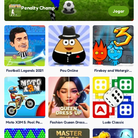
Penalty Champ
Jogar
Football Legends 2021
Pou Online
Fireboy and Watergirl 3: Ice Temple
Moto X3M 5: Pool Party
Fashion Queen Dress Up
Ludo Classic