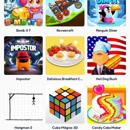
Bomb it 7
Rovercraft
Penguin Diner
Impostor
Delicious Breakfast Cooking
Hot Dog Bush
Hangman 3
Cubo Mágico 3D
Candy Cake Maker