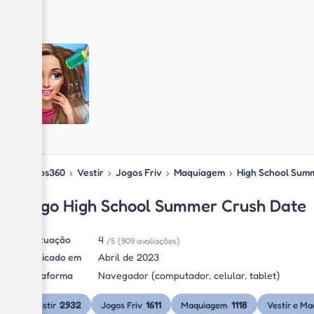
Jogos360
›
Vestir
›
Jogos Friv
›
Maquiagem
›
High School Sum
Jogo High School Summer Crush Date
Pontuação
4
/5
(909 avaliações)
Publicado em
Abril de 2023
Plataforma
Navegador (computador, celular, tablet)
2932
1611
1118
Vestir
Jogos Friv
Maquiagem
Vestir e Ma