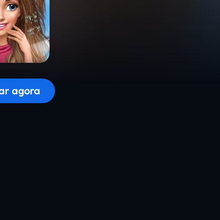
r o jogo...
ar agora