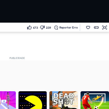
Reportar Erro
673
239