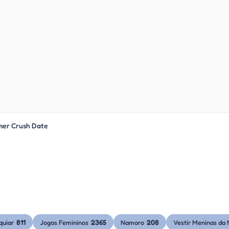
mer Crush Date
811
2365
208
quiar
Jogos Femininos
Namoro
Vestir Meninas da