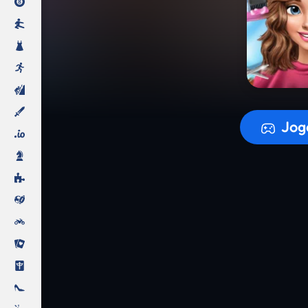
A prepara
Jog