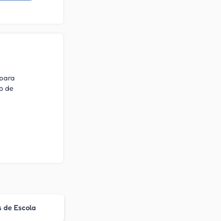
 para
o de
 de Escola