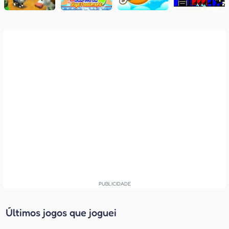
Últimos jogos que joguei