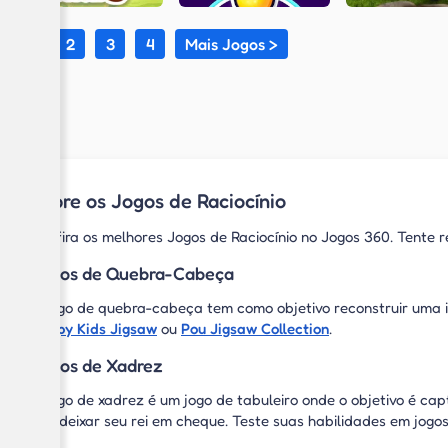
1
2
3
4
Mais Jogos >
Sobre os Jogos de Raciocínio
Confira os melhores Jogos de Raciocínio no Jogos 360. Tente res
Jogos de Quebra-Cabeça
O jogo de quebra-cabeça tem como objetivo reconstruir uma 
Happy Kids Jigsaw
ou
Pou Jigsaw Collection
.
Jogos de Xadrez
O jogo de xadrez é um jogo de tabuleiro onde o objetivo é ca
não deixar seu rei em cheque. Teste suas habilidades em jog