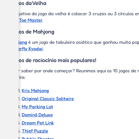
Jogos da Velha
O objetivo do jogo da velha é colocar 3 cruzes ou 3 círculos
Tac-Toe Master
.
Jogos de Mahjong
Mahjong
é um jogo de tabuleiro asiático que ganhou muita popu
Butterfly Kyodai
.
Jogos de raciocínio mais populares!
Quer saber por onde começar? Reunimos aqui os 10 jogos de ra
Confira:
Kris Mahjong
Original Classic Solitaire
My Parking Lot
Dominó Deluxe
Dream Pet Link
Thief Puzzle
Bubble Shooter