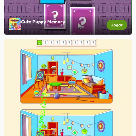
Cute Puppy Memory
Jogar