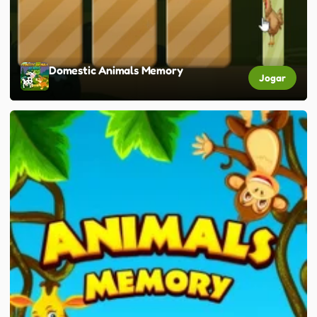
Domestic Animals Memory
Jogar