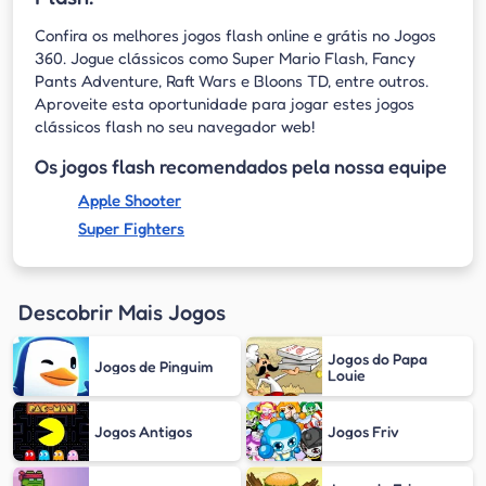
Confira os melhores jogos flash online e grátis no Jogos
360. Jogue clássicos como Super Mario Flash, Fancy
Pants Adventure, Raft Wars e Bloons TD, entre outros.
Aproveite esta oportunidade para jogar estes jogos
clássicos flash no seu navegador web!
Os jogos flash recomendados pela nossa equipe
Apple Shooter
Super Fighters
Descobrir Mais Jogos
Jogos do Papa
Jogos de Pinguim
Louie
Jogos Antigos
Jogos Friv