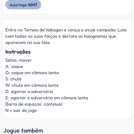
5047
Aula Vaga
Entre no Torneio de Voltagen e vença o atual campeão. Lute
com todas as suas forças e derrote os hologramas que
aparecem no sua tela.
Instruções
Setas: mover
A: soque
Q: soque em câmara lenta
S: chute
W: chute em câmara lenta
D: agarrar o adversário
E: agarrar o adversário em câmara lenta
Barra de espaços: continuar
N = sair do jogo
Jogue também