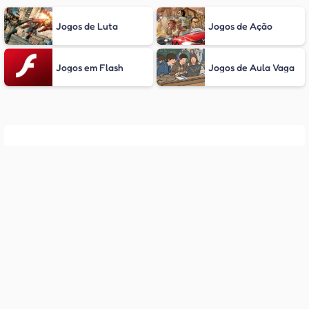
Jogos de Luta
Jogos de Ação
Jogos em Flash
Jogos de Aula Vaga