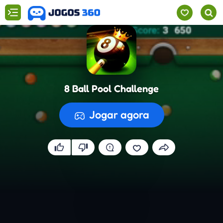
8 Ball Pool Challenge
Jogar agora
A preparar o jogo...