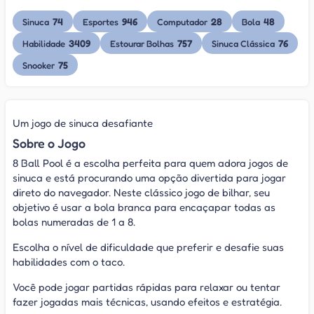
74
946
28
48
Sinuca
Esportes
Computador
Bola
3409
757
76
Habilidade
Estourar Bolhas
Sinuca Clássica
75
Snooker
Um jogo de sinuca desafiante
Sobre o Jogo
8 Ball Pool é a escolha perfeita para quem adora jogos de
sinuca e está procurando uma opção divertida para jogar
direto do navegador. Neste clássico jogo de bilhar, seu
objetivo é usar a bola branca para encaçapar todas as
bolas numeradas de 1 a 8.
Escolha o nível de dificuldade que preferir e desafie suas
habilidades com o taco.
Você pode jogar partidas rápidas para relaxar ou tentar
fazer jogadas mais técnicas, usando efeitos e estratégia.