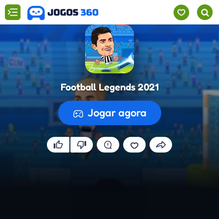
Football Legends 2021
Jogar agora
A preparar o jogo...