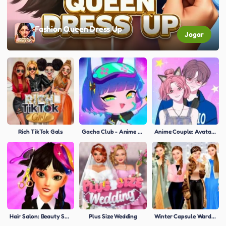
Fashion Queen Dress Up
Jogar
Rich TikTok Gals
Gacha Club - Anime Character Creator
Anime Couple: Avatar Maker
Hair Salon: Beauty Salon
Plus Size Wedding
Winter Capsule Wardrobe Tips