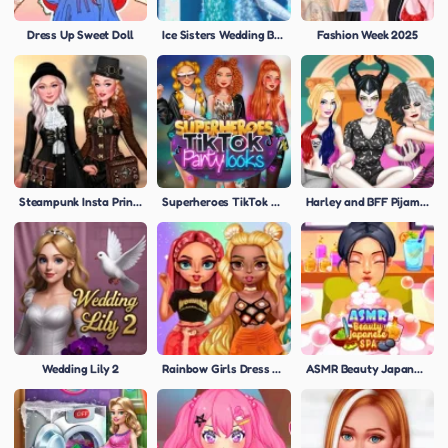
Dress Up Sweet Doll
Ice Sisters Wedding Bliss
Fashion Week 2025
Steampunk Insta Princesses
Superheroes TikTok Party Looks
Harley and BFF Pijama Party
Wedding Lily 2
Rainbow Girls Dress Up Challenge
ASMR Beauty Japanese Spa