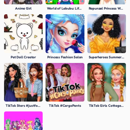
Anime Girl
World of Labubu: Life and Creativity
Rapunzel Princess Wedding
Pet Doll Creator
Princess Fashion Salon
Superheroes Summer Trends
TikTok Stars #justforfun
TikTok #CargoPants
TikTok Girls Cottagecore