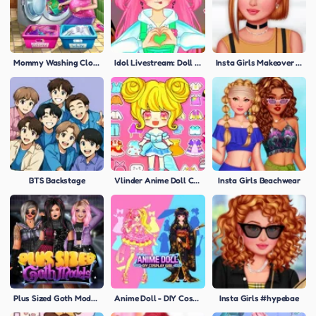
Mommy Washing Clothes
Idol Livestream: Doll Dress Up
Insta Girls Makeover Challenge
BTS Backstage
Vlinder Anime Doll Creator
Insta Girls Beachwear
Plus Sized Goth Models
Anime Doll - DIY Cosplay Girl
Insta Girls #hypebae