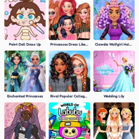
Paint Doll Dress Up
Princesses Dress Like A Celebrity
Clawdia Wolfgirl Hairstyle Challenge
Enchanted Princesses
Rival Popular College Girls
Wedding Lily