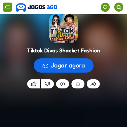
Tiktok Divas Shacket Fashion
Tiktok Divas Shacket Fashion
CONTINUAR
Jogar agora
A preparar o jogo...