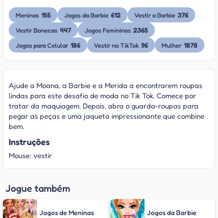
155
612
376
Meninas
Jogos da Barbie
Vestir a Barbie
447
2365
Vestir Bonecas
Jogos Femininos
186
96
1878
Jogos para Celular
Vestir no TikTok
Mulher
Ajude a Moana, a Barbie e a Merida a encontrarem roupas
lindas para este desafio de moda no Tik Tok. Comece por
tratar da maquiagem. Depois, abra o guarda-roupas para
pegar as peças e uma jaqueta impressionante que combine
bem.
Instruções
Mouse: vestir
Jogue também
Jogos de Meninas
Jogos da Barbie