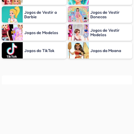
Jogos de Vestir a
Jogos de Vestir
Barbie
Bonecas
Jogos de Vestir
Jogos de Modelos
Modelos
Jogos do TikTok
Jogos da Moana