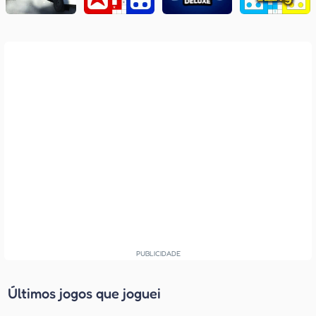
Últimos jogos que joguei