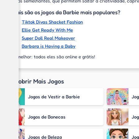
títulos semelhantes, que permitem soltar a criatividade, capri
Quais são os jogos da Barbie mais populares?
Tiktok Divas Shacket Fashion
Ellie Get Ready With Me
Super Doll Real Makeover
Barbara is Having a Baby
E o melhor: todos eles são online e grátis!
Descobrir Mais Jogos
Jogos de Vestir a Barbie
Jog
Jogos de Bonecas
Jog
Jogos de Beleza
Jog