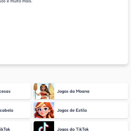
sos e muito mais.
ncesas
Jogos da Moana
 cabelo
Jogos de Estilo
ikTok
Jogos do TikTok