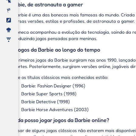
Barbie, de astronauta a gamer
A Barbie é uma das bonecas mais famosas do mundo. Criada em
diversas versões, estilos e profissões, de astronauta a game
A boneca acompanhou a evolução da tecnologia, saindo da re
introduzindo jogos pensados para meninas.
Os jogos da Barbie ao longo do tempo
Os primeiros jogos da Barbie surgiram nos anos 1990, lançado
esportes. Posteriormente, surgiram versões online, jogáveis d
Entre os títulos clássicos mais conhecidos estão:
Barbie: Fashion Designer (1996)
Barbie Super Sports (1998)
Barbie Detective (1998)
Barbie Horse Adventures (2003)
Ainda posso jogar jogos da Barbie online?
Apesar de alguns jogos clássicos não estarem mais disponívei