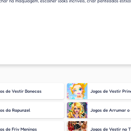
char na maquiagem, escolher looks incríveis, criar penteados estilo
os de Vestir Bonecas
Jogos de Vestir Pri
os da Rapunzel
Jogos de Arrumar o
os de Friv Meninas
Jogos de Vestir no T