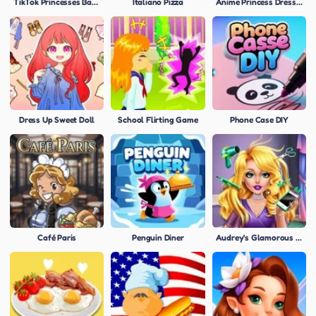
TikTok Princesses Back To Basics
Italiano Pizza
Anime Princess Dress Up
Dress Up Sweet Doll
School Flirting Game
Phone Case DIY
Café Paris
Penguin Diner
Audrey's Glamorous Real Haircuts