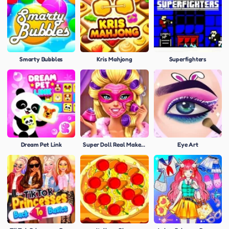
Smarty Bubbles
Kris Mahjong
Superfighters
Dream Pet Link
Super Doll Real Makeover
Eye Art