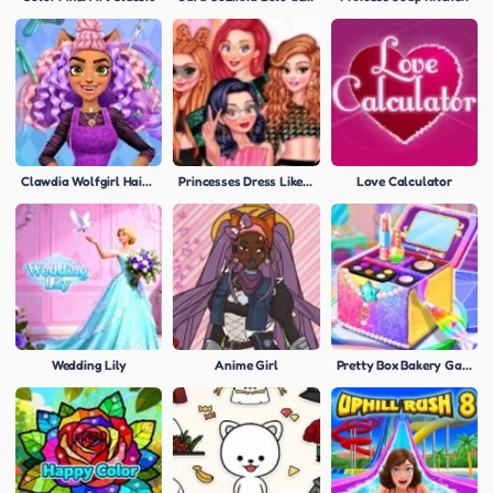
Clawdia Wolfgirl Hairstyle Challenge
Princesses Dress Like A Celebrity
Love Calculator
Wedding Lily
Anime Girl
Pretty Box Bakery Game