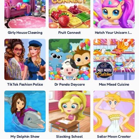
Girly House Cleaning
Fruit Connect
Hatch Your Unicorn Idol
TikTok Fashion Police
Dr Panda Daycare
Max Mixed Cuisine
My Dolphin Show
Slacking School
Sailor Moon Creator