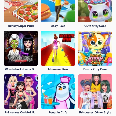
Yummy Super Pizza
Body Race
Cute Kitty Care
Wandinha Addams Beauty Salon
Makeover Run
Funny Kitty Care
Princesses Cocktail Party Divas
Penguin Cafe
Princesses Otaku Style