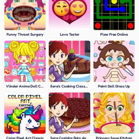
Funny Throat Surgery
Love Tester
Flow Free Online
Vlinder Anime Doll Creator
Sara's Cooking Class: Blackberry Cheesecake
Paint Doll Dress Up
Color Pixel Art Classic
Sara Cozinha Bolo de Cereja
Princess Soup Kitchen