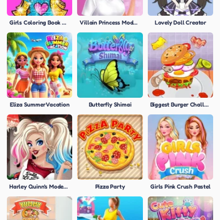
Girls Coloring Book Glitter
Villain Princess Modern Styles
Lovely Doll Creator
Eliza Summer Vacation
Butterfly Shimai
Biggest Burger Challenge
Harley Quinn's Modern Makeover
Pizza Party
Girls Pink Crush Pastel