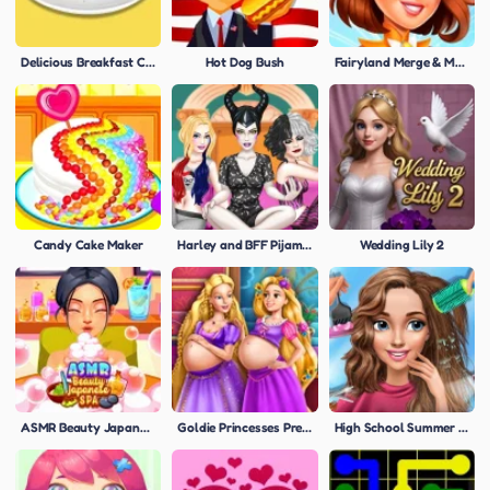
Delicious Breakfast Cooking
Hot Dog Bush
Fairyland Merge & Magic
Candy Cake Maker
Harley and BFF Pijama Party
Wedding Lily 2
ASMR Beauty Japanese Spa
Goldie Princesses Pregnant BFFs
High School Summer Crush Date