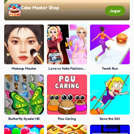
Cake Master Shop
Jogar
Makeup Master
Love vs Hate Fashion Rivalry
Twerk Run
Butterfly Kyodai HD
Pou Caring
Save the Girl