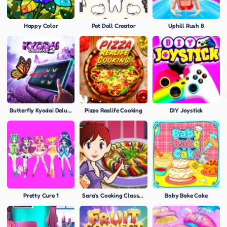
Happy Color
Pet Doll Creator
Uphill Rush 8
Butterfly Kyodai Deluxe
Pizza Realife Cooking
DIY Joystick
Pretty Cure 1
Sara's Cooking Class: Ratatouille
Baby Bake Cake