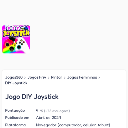
Jogos360
›
Jogos Friv
›
Pintar
›
Jogos Femininos
›
DIY Joystick
Jogo DIY Joystick
Pontuação
4
/5
(478 avaliações)
Publicado em
Abril de 2024
Plataforma
Navegador (computador, celular, tablet)