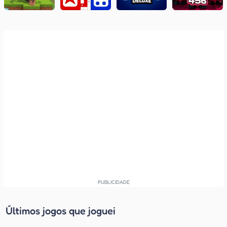
Últimos jogos que joguei