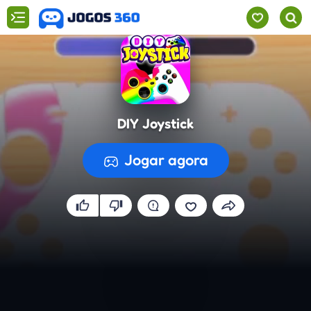
DIY Joystick
Jogar agora
A preparar o jogo...