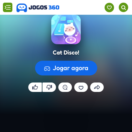
Cat Disco!
Cat Disco!
CONTINUAR
Jogar agora
A preparar o jogo...