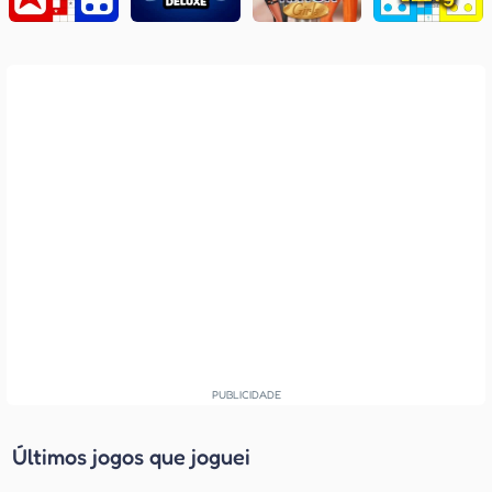
Últimos jogos que joguei