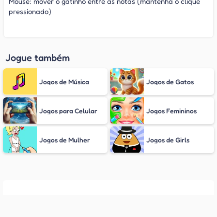
Mouse: mover o gatinho entre as notas (mantenha o clique
pressionado)
Jogue também
Jogos de Música
Jogos de Gatos
Jogos para Celular
Jogos Femininos
Jogos de Mulher
Jogos de Girls