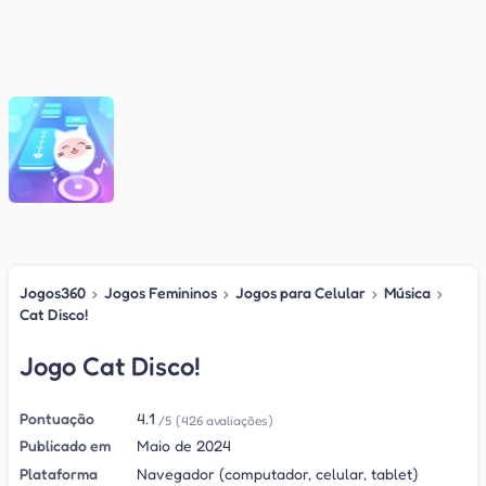
Jogos360
›
Jogos Femininos
›
Jogos para Celular
›
Música
›
Cat Disco!
Jogo Cat Disco!
Pontuação
4.1
/5
(426 avaliações)
Publicado em
Maio de 2024
Plataforma
Navegador (computador, celular, tablet)