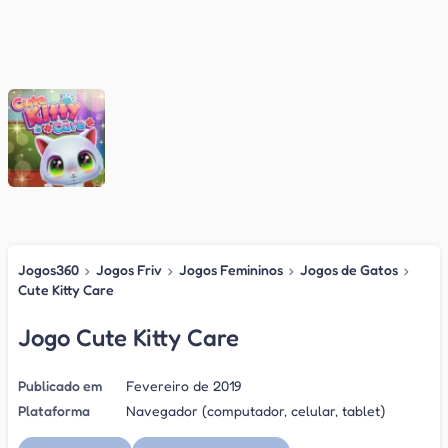
Jogos360
›
Jogos Friv
›
Jogos Femininos
›
Jogos de Gatos
›
Cute Kitty Care
Jogo Cute Kitty Care
Publicado em
Fevereiro de 2019
Plataforma
Navegador (computador, celular, tablet)