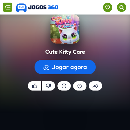
Cute Kitty Care
Jogar agora
A preparar o jogo...