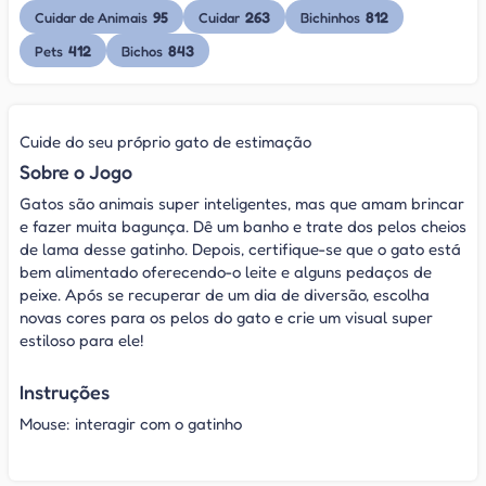
95
263
812
Cuidar de Animais
Cuidar
Bichinhos
412
843
Pets
Bichos
Cuide do seu próprio gato de estimação
Sobre o Jogo
Gatos são animais super inteligentes, mas que amam brincar
e fazer muita bagunça. Dê um banho e trate dos pelos cheios
de lama desse gatinho. Depois, certifique-se que o gato está
bem alimentado oferecendo-o leite e alguns pedaços de
peixe. Após se recuperar de um dia de diversão, escolha
novas cores para os pelos do gato e crie um visual super
estiloso para ele!
Instruções
Mouse: interagir com o gatinho