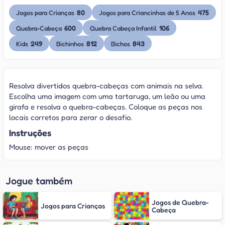
80
475
Jogos para Crianças
Jogos para Criancinhas de 5 Anos
600
106
Quebra-Cabeça
Quebra Cabeça Infantil
249
812
843
Kids
Bichinhos
Bichos
Resolva divertidos quebra-cabeças com animais na selva.
Escolha uma imagem com uma tartaruga, um leão ou uma
girafa e resolva o quebra-cabeças. Coloque as peças nos
locais corretos para zerar o desafio.
Instruções
Mouse: mover as peças
Jogue também
Jogos de Quebra-
Jogos para Crianças
Cabeça