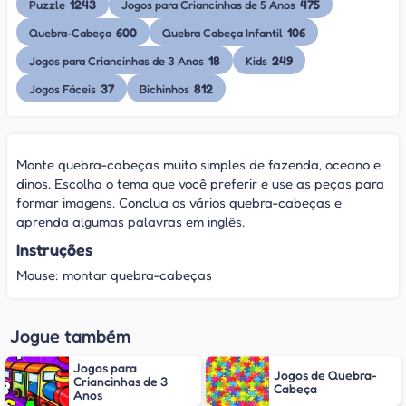
1243
475
Puzzle
Jogos para Criancinhas de 5 Anos
600
106
Quebra-Cabeça
Quebra Cabeça Infantil
18
249
Jogos para Criancinhas de 3 Anos
Kids
37
812
Jogos Fáceis
Bichinhos
Monte quebra-cabeças muito simples de fazenda, oceano e
dinos. Escolha o tema que você preferir e use as peças para
formar imagens. Conclua os vários quebra-cabeças e
aprenda algumas palavras em inglês.
Instruções
Mouse: montar quebra-cabeças
Jogue também
Jogos para
Jogos de Quebra-
Criancinhas de 3
Cabeça
Anos