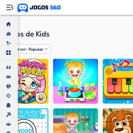
Jogos
Jogos de Kids
Popular
Ordenar por: