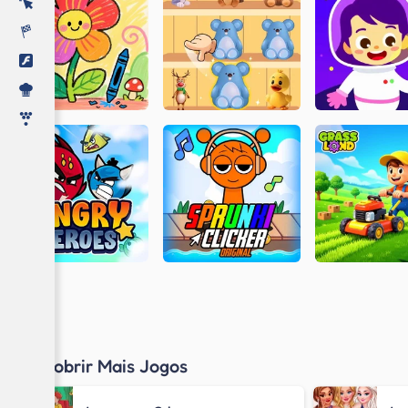
Descobrir Mais Jogos