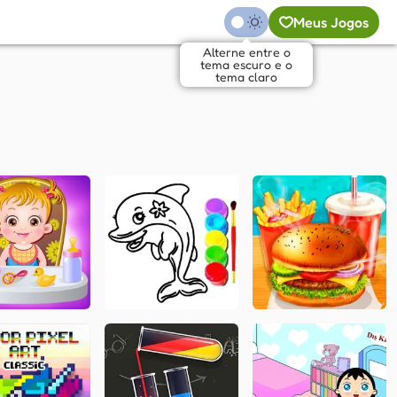
Meus Jogos