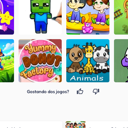
Gostando dos jogos?