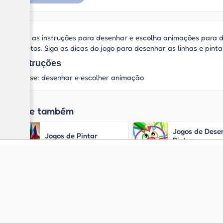
Siga as instruções para desenhar e escolha animações para d
objetos. Siga as dicas do jogo para desenhar as linhas e pint
Instruções
Mouse: desenhar e escolher animação
Jogue também
Jogos de Dese
Jogos de Pintar
Pintar
Jogos para
Jogos de Desenhar
Criancinhas de