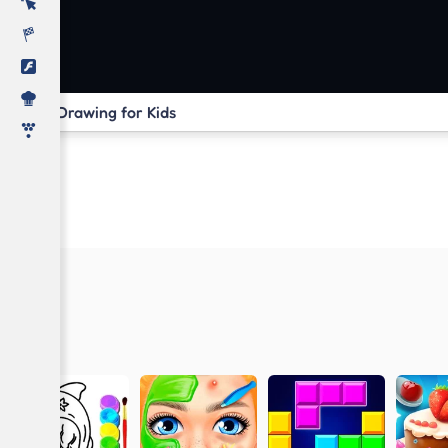
Drawing for Kids