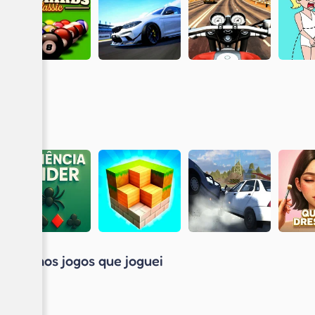
Últimos jogos que joguei