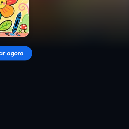
r o jogo...
NTINUAR
ar agora