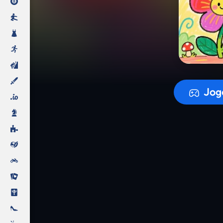
A prepara
CO
Jog