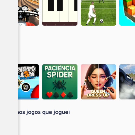
Últimos jogos que joguei