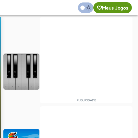
Meus Jogos