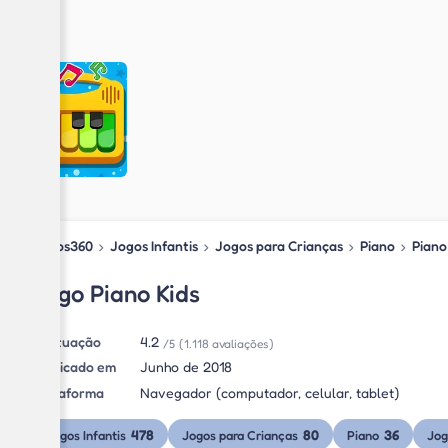
Jogos360
›
Jogos Infantis
›
Jogos para Crianças
›
Piano
›
Piano
Jogo Piano Kids
Pontuação
4.2
/5
(1.118 avaliações)
Publicado em
Junho de 2018
Plataforma
Navegador (computador, celular, tablet)
478
80
36
Jogos Infantis
Jogos para Crianças
Piano
Jog