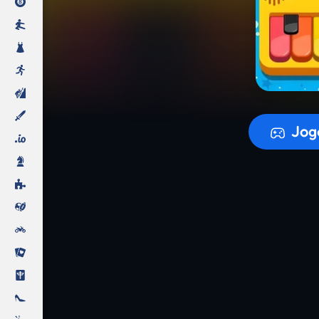
A prepara
Jog