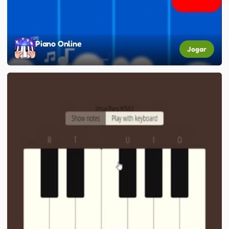
Piano Online
Jogar