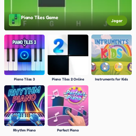
Piano Tiles Game
Jogar
Piano Tiles 3
Piano Tiles 2 Online
Instruments for Kids
Rhythm Piano
Perfect Piano