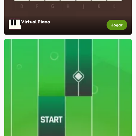
Virtual Piano
Jogar