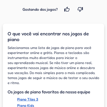
Gostando dos jogos?
O que você vai encontrar nos jogos de
piano
Selecionamos uma lista de jogos de piano para você
experimentar online e grátis. Pianos e teclados são
instrumentos muito divertidos para iniciar o
seu aprendizado musical. Se não tiver um piano real,
experimente nossos jogos de música online e descubra
sua vocação. Do mais simples para o mais complicado,
temos jogos de seguir a música ou de testar o seu ouvido
e ritmo.
Os jogos de piano favoritos da nossa equipe
Piano Tiles 3
Piano Kids