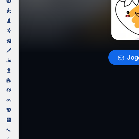
A prepara
Jog