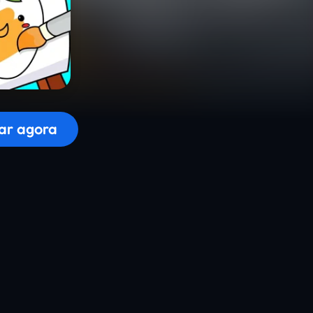
r o jogo...
ar agora