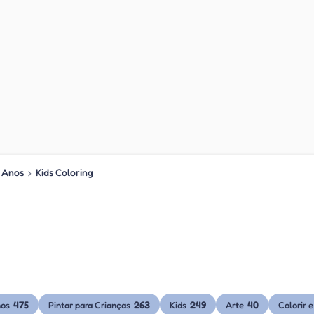
5 Anos
›
Kids Coloring
475
263
249
40
nos
Pintar para Crianças
Kids
Arte
Colorir 