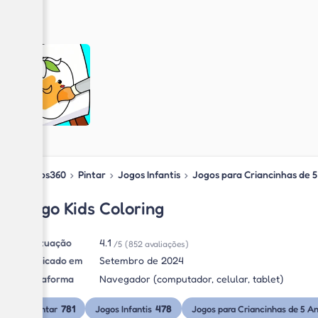
Jogos360
›
Pintar
›
Jogos Infantis
›
Jogos para Criancinhas de 
Jogo Kids Coloring
Pontuação
4.1
/5
(852 avaliações)
Publicado em
Setembro de 2024
Plataforma
Navegador (computador, celular, tablet)
781
478
Pintar
Jogos Infantis
Jogos para Criancinhas de 5 A