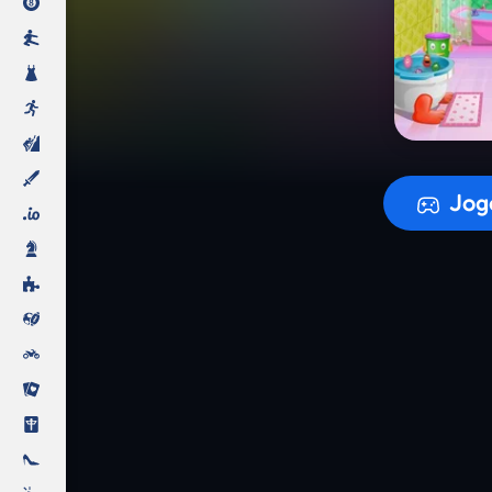
A prepara
Jog