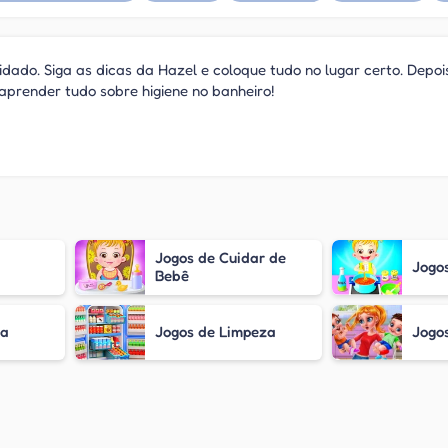
dado. Siga as dicas da Hazel e coloque tudo no lugar certo. Depoi
prender tudo sobre higiene no banheiro!
Jogos de Cuidar de
Jogo
Bebê
na
Jogos de Limpeza
Jogo