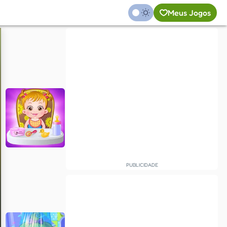
Meus Jogos