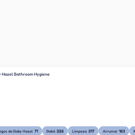
 Hazel Bathroom Hygiene
71
226
317
163
ogos da Baby Hazel
Babá
Limpeza
Arrumar