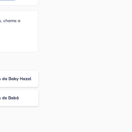
s, chame a
s da Baby Hazel
s de Babá