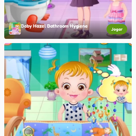
Baby Hazel Bathroom Hygiene
Jogar