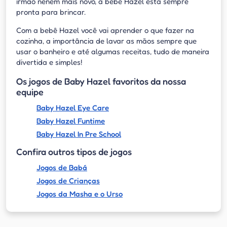
irmão neném mais novo, a bebê Hazel está sempre
pronta para brincar.
Com a bebê Hazel você vai aprender o que fazer na
cozinha, a importância de lavar as mãos sempre que
usar o banheiro e até algumas receitas, tudo de maneira
divertida e simples!
Os jogos de Baby Hazel favoritos da nossa
equipe
Baby Hazel Eye Care
Baby Hazel Funtime
Baby Hazel In Pre School
Confira outros tipos de jogos
Jogos de Babá
Jogos de Crianças
Jogos da Masha e o Urso