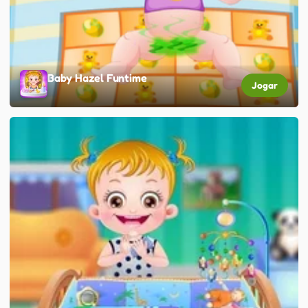
Baby Hazel Funtime
Jogar