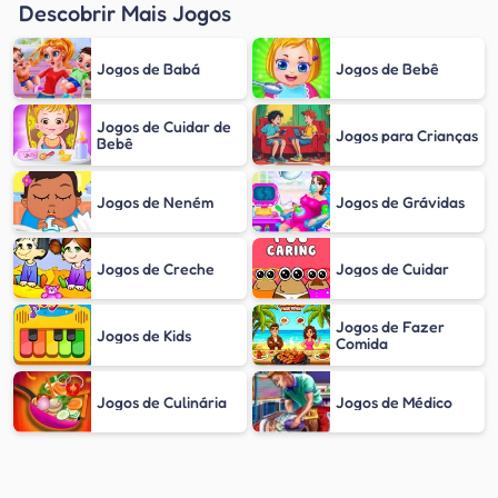
Descobrir Mais Jogos
Jogos de Babá
Jogos de Bebê
Jogos de Cuidar de
Jogos para Crianças
Bebê
Jogos de Neném
Jogos de Grávidas
Jogos de Creche
Jogos de Cuidar
Jogos de Fazer
Jogos de Kids
Comida
Jogos de Culinária
Jogos de Médico