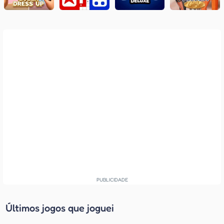
Últimos jogos que joguei