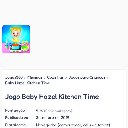
Jogos360
›
Meninas
›
Cozinhar
›
Jogos para Crianças
›
Baby Hazel Kitchen Time
Jogo Baby Hazel Kitchen Time
Pontuação
4
/5
(2.012 avaliações)
Publicado em
Setembro de 2019
Plataforma
Navegador (computador, celular, tablet)