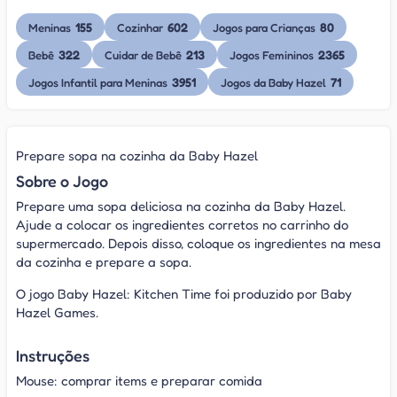
155
602
80
Meninas
Cozinhar
Jogos para Crianças
322
213
2365
Bebê
Cuidar de Bebê
Jogos Femininos
3951
71
Jogos Infantil para Meninas
Jogos da Baby Hazel
Prepare sopa na cozinha da Baby Hazel
Sobre o Jogo
Prepare uma sopa deliciosa na cozinha da Baby Hazel.
Ajude a colocar os ingredientes corretos no carrinho do
supermercado. Depois disso, coloque os ingredientes na mesa
da cozinha e prepare a sopa.
O jogo Baby Hazel: Kitchen Time foi produzido por Baby
Hazel Games.
Instruções
Mouse: comprar items e preparar comida