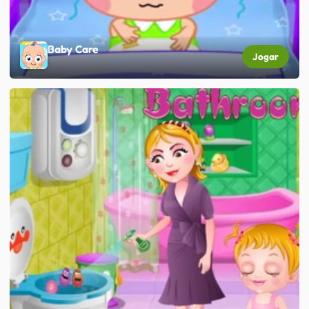
Baby Care
Jogar