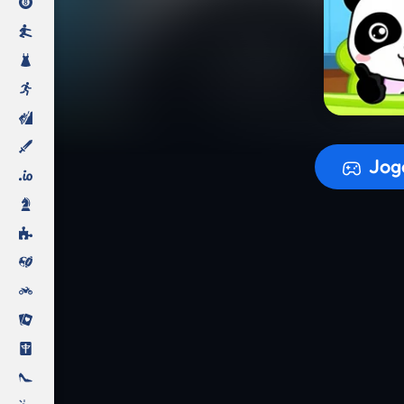
A prepara
Jog