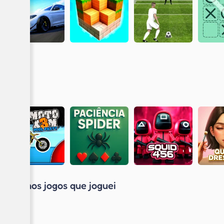
Últimos jogos que joguei