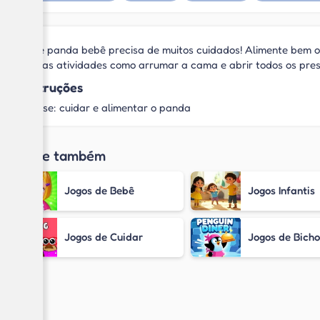
Este panda bebê precisa de muitos cuidados! Alimente bem o 
outras atividades como arrumar a cama e abrir todos os pres
Instruções
Mouse: cuidar e alimentar o panda
Jogue também
Jogos de Bebê
Jogos Infantis
Jogos de Cuidar
Jogos de Bicho