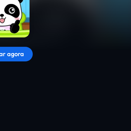
r o jogo...
ar agora