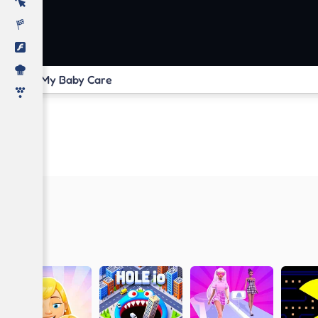
My Baby Care