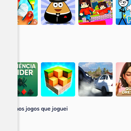
Últimos jogos que joguei