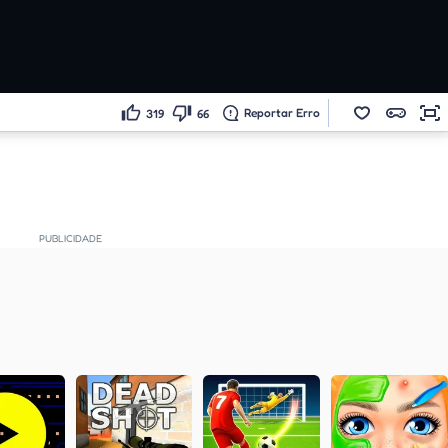
Reportar Erro
319
66