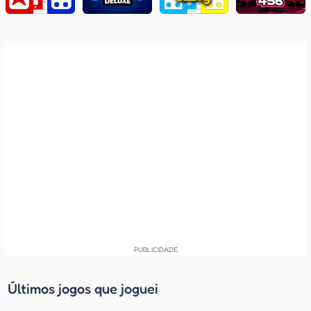
Últimos jogos que joguei