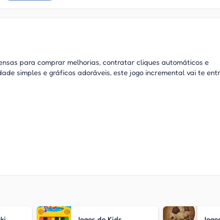
nsas para comprar melhorias, contratar cliques automáticos e
ade simples e gráficos adoráveis, este jogo incremental vai te ent
ki
Jogos de Kids
Jogos