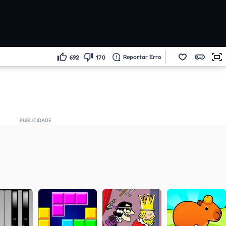
Reportar Erro
692
170