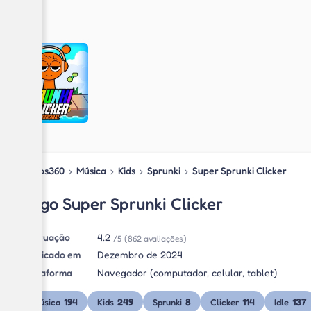
Jogos360
›
Música
›
Kids
›
Sprunki
›
Super Sprunki Clicker
Jogo Super Sprunki Clicker
Pontuação
4.2
/5
(862 avaliações)
Publicado em
Dezembro de 2024
Plataforma
Navegador (computador, celular, tablet)
194
249
8
114
137
Música
Kids
Sprunki
Clicker
Idle