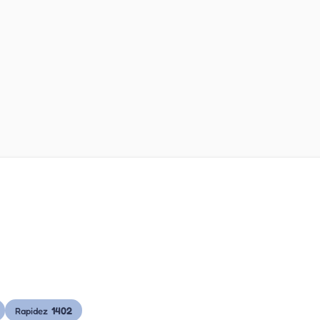
1402
Rapidez