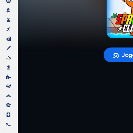
A prepara
Jog