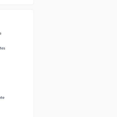
a
tes
nte