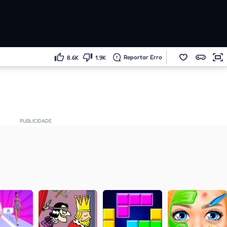
Reportar Erro
8.6K
1.9K