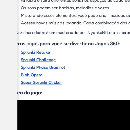
Arraste e solte diferentes sons nos espaços de cada 
Os sons podem ser batidas, melodias e vozes.
Misturando esses elementos, você pode criar músicas s
Acesse novas músicas jogando. Cada combinação dos di
Sprunki Incredibox é um mod criado por NyankoBfLola inspira
Outros jogos para você se divertir no Jogos 360:
Sprunki Retake
Sprunki Challenge
Sprunki Phase Brainrot
Blob Opera
Super Sprunki Clicker
Vídeo do jogo: