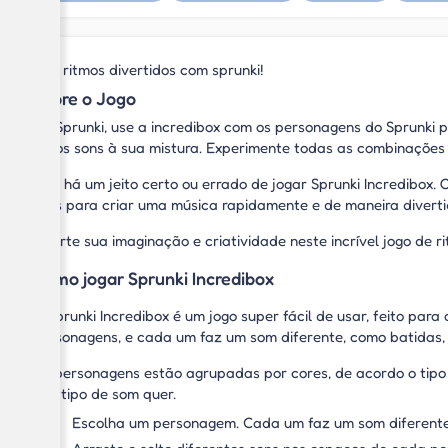
Crie ritmos divertidos com sprunki!
Sobre o Jogo
No Sprunki, use a incredibox com os personagens do Sprunki p
novos sons à sua mistura. Experimente todas as combinações 
Não há um jeito certo ou errado de jogar Sprunki Incredibox. 
sons para criar uma música rapidamente e de maneira divert
Liberte sua imaginação e criatividade neste incrível jogo de 
Como jogar Sprunki Incredibox
O Sprunki Incredibox é um jogo super fácil de usar, feito par
personagens, e cada um faz um som diferente, como batidas, 
As personagens estão agrupadas por cores, de acordo o tipo
que tipo de som quer.
Escolha um personagem. Cada um faz um som diferente. 