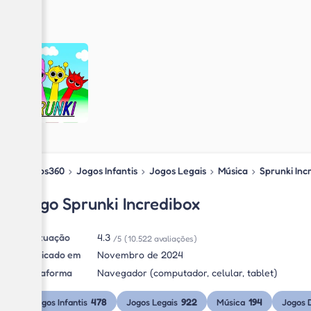
Jogos360
›
Jogos Infantis
›
Jogos Legais
›
Música
›
Sprunki Inc
Jogo Sprunki Incredibox
Pontuação
4.3
/5
(10.522 avaliações)
Publicado em
Novembro de 2024
Plataforma
Navegador (computador, celular, tablet)
478
922
194
Jogos Infantis
Jogos Legais
Música
Jogos 