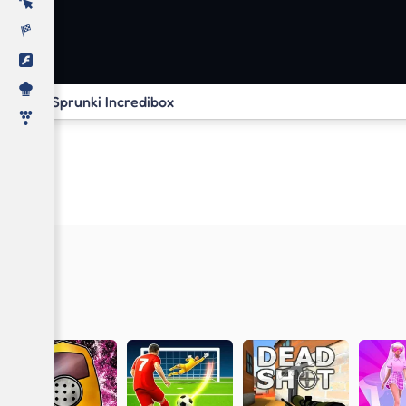
Sprunki Incredibox