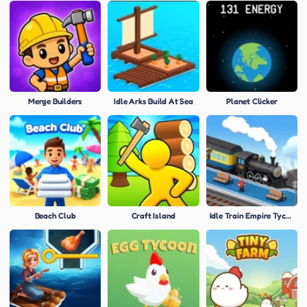
Merge Builders
Idle Arks Build At Sea
Planet Clicker
Beach Club
Craft Island
Idle Train Empire Tycoon