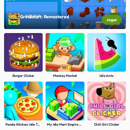
Grindcraft: Remastered
Jogar
Burger Clicker
Monkey Market
Idle Ants
Panda Kitchen: Idle Tycoon
My Idle Mart Empire Tycoon
Chill Girl Clicker