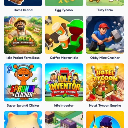
Home Island
Egg Tycoon
Tiny Farm
Idle Pocket Farm Boss
Coffee Master Idle
Obby Mine Crasher
Super Sprunki Clicker
Idle Inventor
Hotel Tycoon Empire