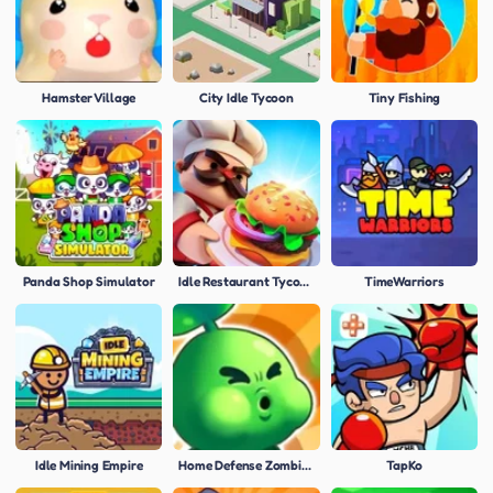
Hamster Village
City Idle Tycoon
Tiny Fishing
Panda Shop Simulator
Idle Restaurant Tycoon
TimeWarriors
Idle Mining Empire
Home Defense Zombie Siege
TapKo