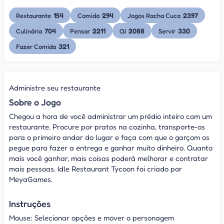
154
294
2397
Restaurante
Comida
Jogos Racha Cuca
704
2211
2088
330
Culinária
Pensar
QI
Servir
321
Fazer Comida
Administre seu restaurante
Sobre o Jogo
Chegou a hora de você administrar um prédio inteiro com um
restaurante. Procure por pratos na cozinha, transporte-os
para o primeiro andar do lugar e faça com que o garçom os
pegue para fazer a entrega e ganhar muito dinheiro. Quanto
mais você ganhar, mais coisas poderá melhorar e contratar
mais pessoas. Idle Restaurant Tycoon foi criado por
MeyaGames.
Instruções
Mouse: Selecionar opções e mover o personagem