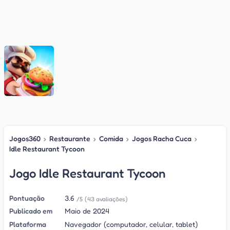
Jogos360
›
Restaurante
›
Comida
›
Jogos Racha Cuca
›
Idle Restaurant Tycoon
Jogo Idle Restaurant Tycoon
Pontuação
3.6
/5
(43 avaliações)
Publicado em
Maio de 2024
Plataforma
Navegador (computador, celular, tablet)