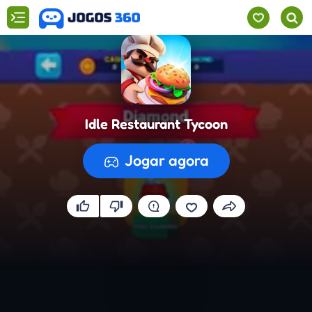
Idle Restaurant Tycoon
Jogar agora
A preparar o jogo...