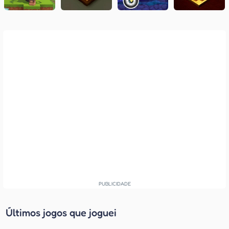
Últimos jogos que joguei