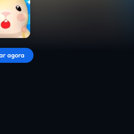
r o jogo...
NTINUAR
ar agora