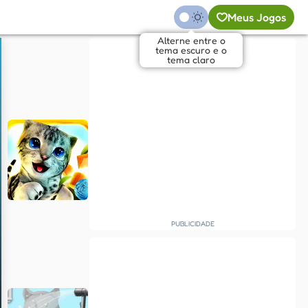
Meus Jogos