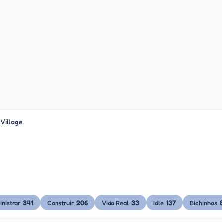
Village
341
206
33
137
inistrar
Construir
Vida Real
Idle
Bichinhos