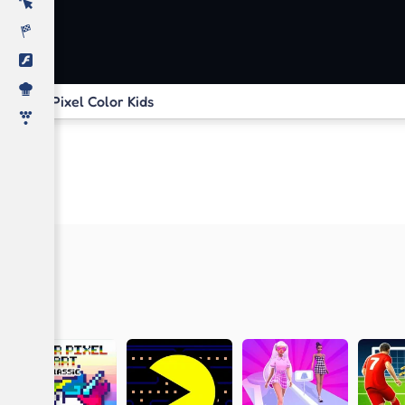
Pixel Color Kids