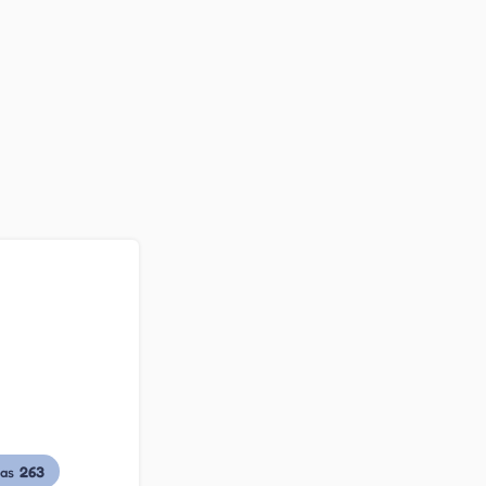
263
ças