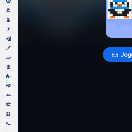
A prepara
Jog