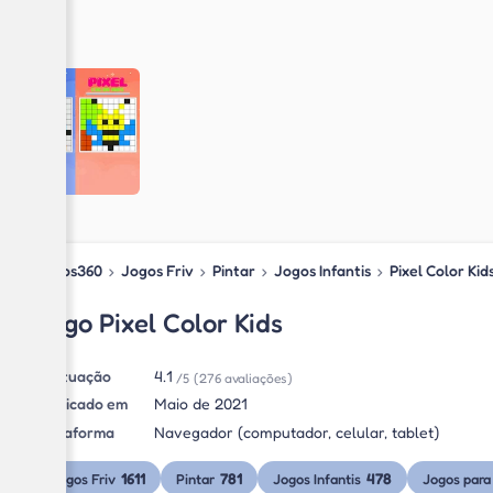
Jogos360
›
Jogos Friv
›
Pintar
›
Jogos Infantis
›
Pixel Color Kid
Jogo Pixel Color Kids
Pontuação
4.1
/5
(276 avaliações)
Publicado em
Maio de 2021
Plataforma
Navegador (computador, celular, tablet)
1611
781
478
Jogos Friv
Pintar
Jogos Infantis
Jogos para