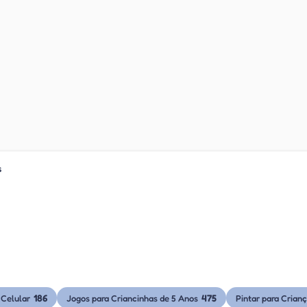
s
186
475
 Celular
Jogos para Criancinhas de 5 Anos
Pintar para Crian