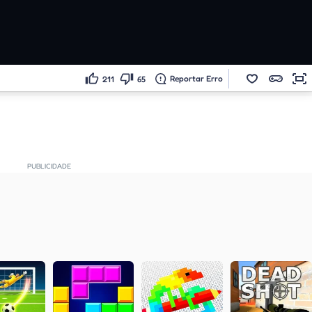
Reportar Erro
211
65