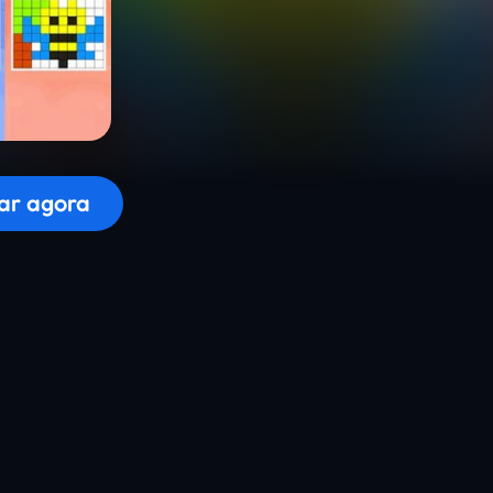
r o jogo...
ar agora