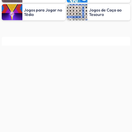
Jogos para Jogar no
Jogos de Caça ao
Tédio
Tesouro