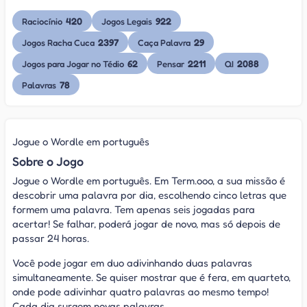
420
922
Raciocínio
Jogos Legais
2397
29
Jogos Racha Cuca
Caça Palavra
62
2211
2088
Jogos para Jogar no Tédio
Pensar
QI
78
Palavras
Jogue o Wordle em português
Sobre o Jogo
Jogue o Wordle em português. Em Term.ooo, a sua missão é
descobrir uma palavra por dia, escolhendo cinco letras que
formem uma palavra. Tem apenas seis jogadas para
acertar! Se falhar, poderá jogar de novo, mas só depois de
passar 24 horas.
Você pode jogar em duo adivinhando duas palavras
simultaneamente. Se quiser mostrar que é fera, em quarteto,
onde pode adivinhar quatro palavras ao mesmo tempo!
Cada dia surgem novas palavras.