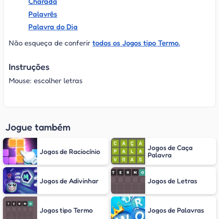
Charada
Palavrês
Palavra do Dia
Não esqueça de conferir
todos os Jogos tipo Termo.
Instruções
Mouse: escolher letras
Jogue também
Jogos de Caça
Jogos de Raciocínio
Palavra
Jogos de Adivinhar
Jogos de Letras
Jogos tipo Termo
Jogos de Palavras