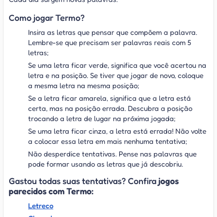
Como jogar Termo?
Insira as letras que pensar que compõem a palavra.
Lembre-se que precisam ser palavras reais com 5
letras;
Se uma letra ficar verde, significa que você acertou na
letra e na posição. Se tiver que jogar de novo, coloque
a mesma letra na mesma posição;
Se a letra ficar amarela, significa que a letra está
certa, mas na posição errada. Descubra a posição
trocando a letra de lugar na próxima jogada;
Se uma letra ficar cinza, a letra está errada! Não volte
a colocar essa letra em mais nenhuma tentativa;
Não desperdice tentativas. Pense nas palavras que
pode formar usando as letras que já descobriu.
Gastou todas suas tentativas? Confira
jogos
parecidos com Termo:
Letreco