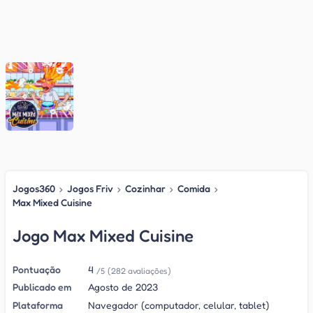
Jogos360
›
Jogos Friv
›
Cozinhar
›
Comida
›
Max Mixed Cuisine
Jogo Max Mixed Cuisine
Pontuação
4
/5
(282 avaliações)
Publicado em
Agosto de 2023
Plataforma
Navegador (computador, celular, tablet)