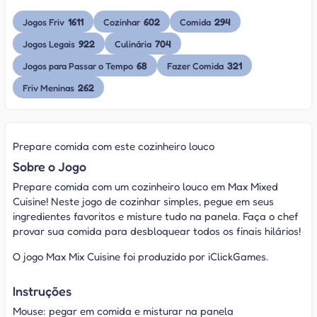
1611
602
294
Jogos Friv
Cozinhar
Comida
922
704
Jogos Legais
Culinária
68
321
Jogos para Passar o Tempo
Fazer Comida
262
Friv Meninas
Prepare comida com este cozinheiro louco
Sobre o Jogo
Prepare comida com um cozinheiro louco em Max Mixed
Cuisine! Neste jogo de cozinhar simples, pegue em seus
ingredientes favoritos e misture tudo na panela. Faça o chef
provar sua comida para desbloquear todos os finais hilários!
O jogo Max Mix Cuisine foi produzido por iClickGames.
Instruções
Mouse: pegar em comida e misturar na panela