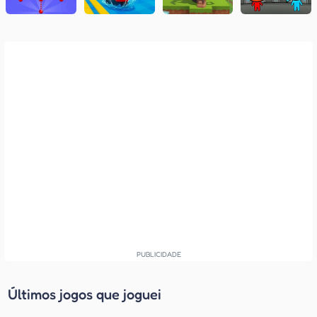
Últimos jogos que joguei