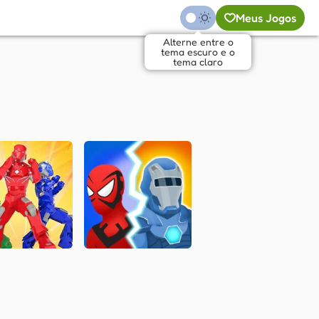
Meus Jogos
Alterne entre o
tema escuro e o
tema claro