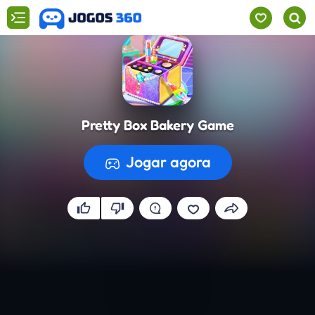
Pretty Box Bakery Game
Pretty Box Bakery Game
CONTINUAR
Jogar agora
A preparar o jogo...