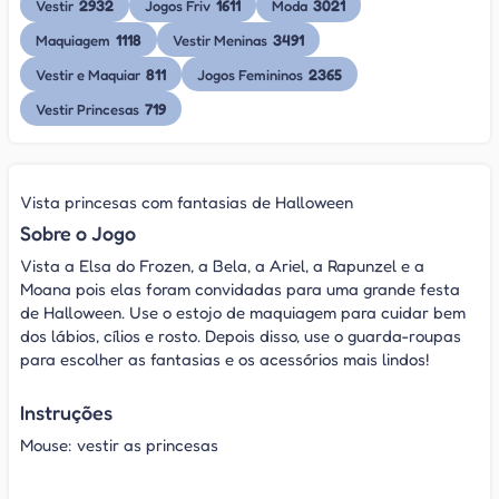
2932
1611
3021
Vestir
Jogos Friv
Moda
1118
3491
Maquiagem
Vestir Meninas
811
2365
Vestir e Maquiar
Jogos Femininos
719
Vestir Princesas
Vista princesas com fantasias de Halloween
Sobre o Jogo
Vista a Elsa do Frozen, a Bela, a Ariel, a Rapunzel e a
Moana pois elas foram convidadas para uma grande festa
de Halloween. Use o estojo de maquiagem para cuidar bem
dos lábios, cílios e rosto. Depois disso, use o guarda-roupas
para escolher as fantasias e os acessórios mais lindos!
Instruções
Mouse: vestir as princesas