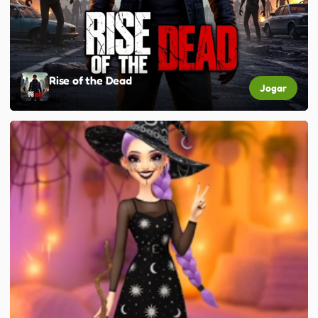
Rise of the Dead
Jogar