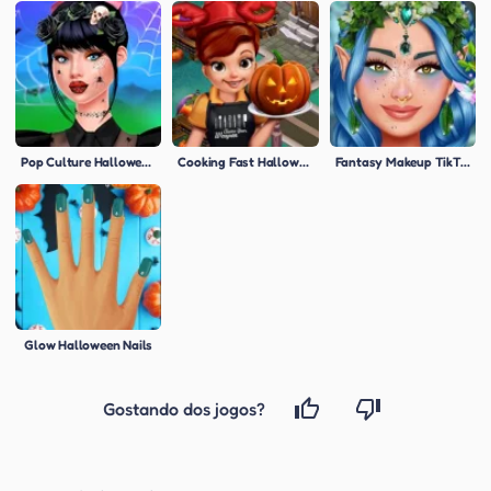
Pop Culture Halloween Makeup
Cooking Fast Halloween
Fantasy Makeup TikTok Tips
Glow Halloween Nails
Gostando dos jogos?