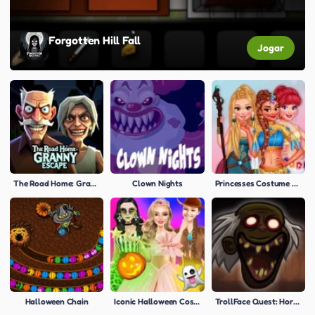
Forgotten Hill Fall
Jogar
The Road Home: Granny Escape
Clown Nights
Princesses Costume Party
Halloween Chain
Iconic Halloween Costumes
TrollFace Quest: Horror 3