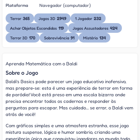
Plataforma
Navegador (computador)
365
2949
232
Terror
Jogos 3D
1 Jogador
119
424
Achar Objetos Escondidos
Jogos Assustadores
170
91
134
Terror 3D
Sobrevivência
Mistério
Aprenda Matemática com o Baldi
Sobre o Jogo
Baldi’s Basics pode parecer um jogo educativo inofensivo,
mas prepare-se: esta é uma experiência de terror em forma
de paródia! Você está preso em uma escola bizarra onde
precisa encontrar todos os cadernos e responder às
perguntas para escapar. Mas cuidado... se errar, o Baldi vem
atrás de você!
Com gráficos simples e uma atmosfera estranha, esse jogo
mistura suspense, lógica e humor sombrio, criando uma
experiência única que conquistou jogadores no mundo todo.