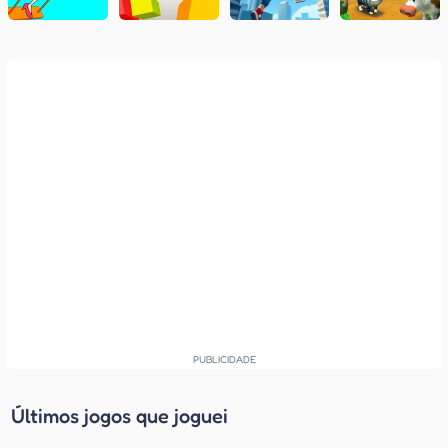
Últimos jogos que joguei